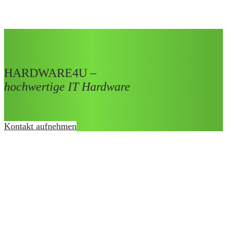
HARDWARE4U –
hochwertige IT Hardware
Kontakt aufnehmen
Gebrauchte und neue Notebooks, Handys, Tablets &
Konsolen
07474 31 99 850
www.hardware4u.de