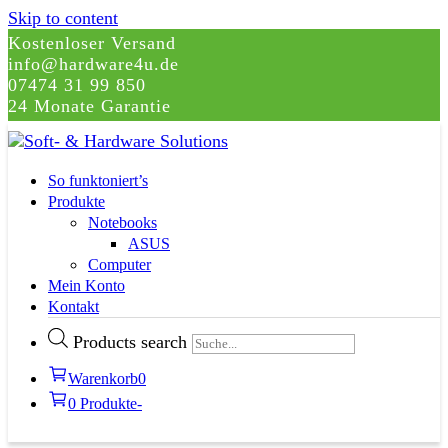
Skip to content
Kostenloser Versand
info@hardware4u.de
07474 31 99 850
24 Monate Garantie
So funktoniert’s
Produkte
Notebooks
ASUS
Computer
Mein Konto
Kontakt
Products search
Warenkorb
0
0 Produkte
-